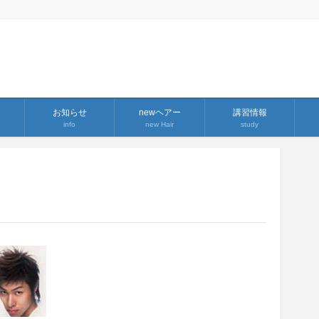
お知らせ
newヘアー
講習情報
info
new Hair
study