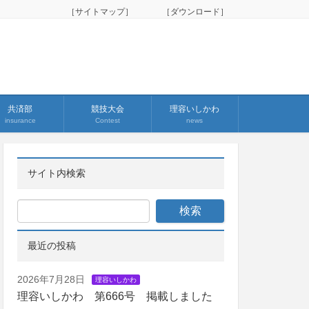
［サイトマップ］
［ダウンロード］
共済部
競技大会
理容いしかわ
insurance
Contest
news
サイト内検索
最近の投稿
2026年7月28日
理容いしかわ
理容いしかわ 第666号 掲載しました