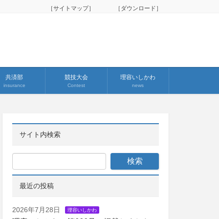
［サイトマップ］
［ダウンロード］
共済部
競技大会
理容いしかわ
insurance
Contest
news
サイト内検索
最近の投稿
2026年7月28日
理容いしかわ