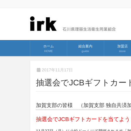
ホーム
組合案内
加盟店
HOME
guide
store
2017年11月17日
抽選会でJCBギフトカ
加賀支部の皆様 （加賀支部 独自共済
抽選会でJCBギフトカードを当てよう