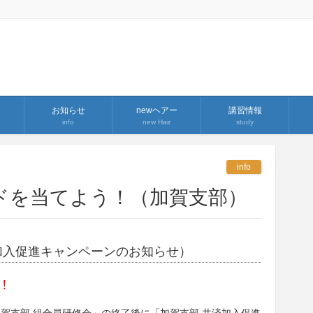
お知らせ
newヘアー
講習情報
info
new Hair
study
info
ードを当てよう！（加賀支部）
加入促進キャンペーンのお知らせ）
！