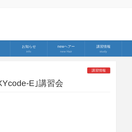
お知らせ
newヘアー
講習情報
info
new Hair
study
講習情報
Ycode-E｣講習会