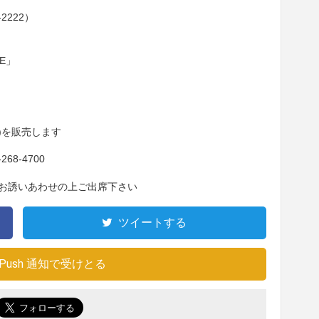
2222）
E」
円)を販売します
8-4700
お誘いあわせの上ご出席下さい
ツイートする
Push 通知で受けとる