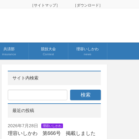
［サイトマップ］
［ダウンロード］
共済部
競技大会
理容いしかわ
insurance
Contest
news
サイト内検索
最近の投稿
2026年7月28日
理容いしかわ
理容いしかわ 第666号 掲載しました