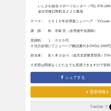
いしかわ総合スポーツセンター（TEL 076-268-
金沢市稚日野町北２２２番地
テーマ： ２０１６年全理連ニューヘア 「XYcode-
講 師： 林 淳泰 氏（全理連中央講師）
受講料： １，０００円
※当日会場にてニューヘア解説書付きDVD(1,500
担当者： 佐々木 かおり（金沢支部教育部長）076-26
※支部は関係なくどたなでも受講できますので皆様
シェアする
更新情報を 
Twitter で