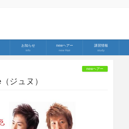
お知らせ
newヘアー
講習情報
info
new Hair
study
newヘアー
ne（ジュヌ）