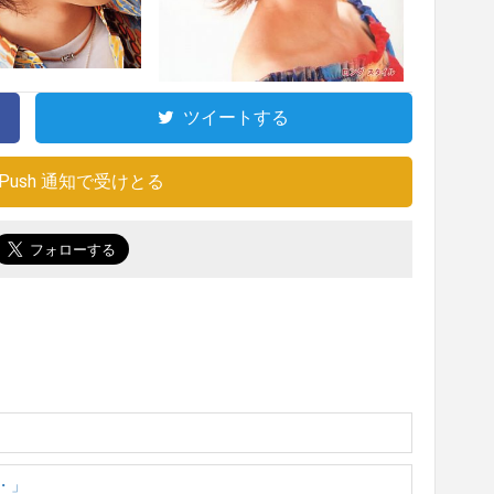
ツイートする
Push 通知で受けとる
・・」