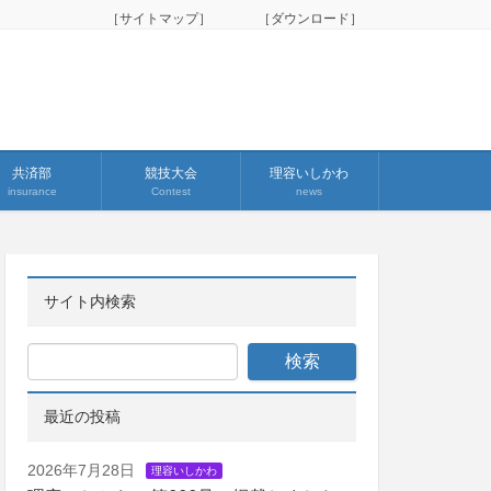
［サイトマップ］
［ダウンロード］
共済部
競技大会
理容いしかわ
insurance
Contest
news
サイト内検索
最近の投稿
2026年7月28日
理容いしかわ