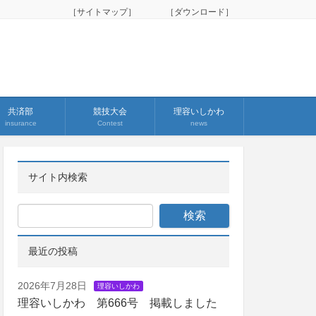
［サイトマップ］
［ダウンロード］
共済部
競技大会
理容いしかわ
insurance
Contest
news
サイト内検索
最近の投稿
2026年7月28日
理容いしかわ
理容いしかわ 第666号 掲載しました