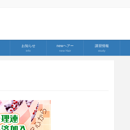
お知らせ
newヘアー
講習情報
info
new Hair
study