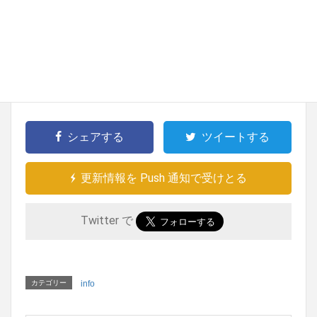
※ 追加された箇所には右余白に【追加】【修正】と記載さ
れています
＞＞能登半島地震 事業者向け支援情報のまと
め（PDF）（R6.5.23更新版）
シェアする
ツイートする
更新情報を Push 通知で受けとる
Twitter で
カテゴリー
info