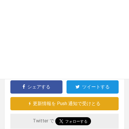
用意して、ゴミ箱にはビニール袋を2重にかけ
ておき、2重にしたままで捨てましょう
お客様にマスクをして頂いたままカットをする
場合は、マスクのゴムを耳ではなくアゴのライ
ンから首の後ろ側に引っ張り、ヘアピンなどで
留めることで、耳周りのカットがし易くなりま
す
シェアする
ツイートする
更新情報を Push 通知で受けとる
Twitter で