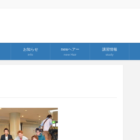
お知らせ
newヘアー
講習情報
info
new Hair
study