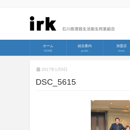
ホーム
組合案内
加盟店
HOME
guide
store
2017年1月8日
DSC_5615