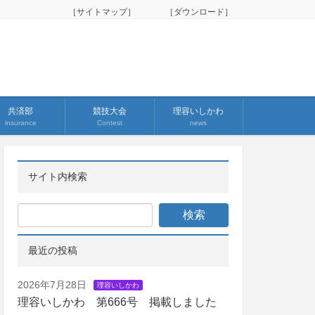
［サイトマップ］
［ダウンロード］
共済部
競技大会
理容いしかわ
insurance
Contest
news
サイト内検索
最近の投稿
2026年7月28日
理容いしかわ
理容いしかわ 第666号 掲載しました