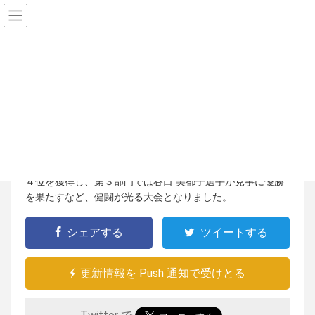
2010年6月8日
東海北陸大会
第58回 東海北陸理容競技大会
平成22年6月8日(火)､三重県桑名市に於いて｢第58回 東海北
陸理容競技大会｣が行われ、第２部門では立田 俊介選手が第
４位を獲得し、第３部門では谷口 美都子選手が見事に優勝
を果たすなど、健闘が光る大会となりました。
シェアする
ツイートする
更新情報を Push 通知で受けとる