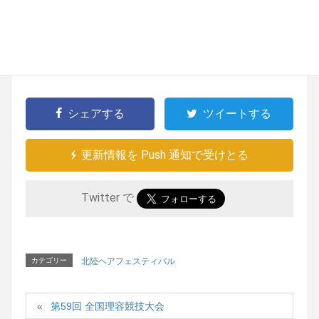
賞
朗
川
入
唐 秋
富
賞
達
山
シェアする
ツイートする
更新情報を Push 通知で受けとる
Twitter で
カテゴリー
北陸ヘアフェスティバル
第59回 全国理容競技大会