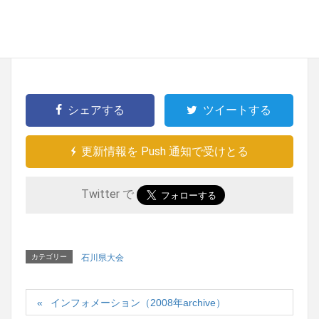
県大会種目
優
宮武
金沢４
オモロ～なんでもエ～ション
勝
祐輔
シェアする
ツイートする
更新情報を Push 通知で受けとる
Twitter で
カテゴリー
石川県大会
インフォメーション（2008年archive）