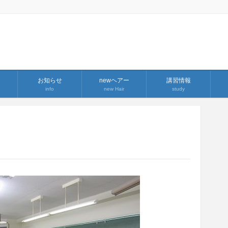
お知らせ
newヘアー
講習情報
info
new Hair
study