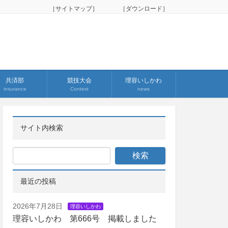
［サイトマップ］
［ダウンロード］
共済部
競技大会
理容いしかわ
insurance
Contest
news
サイト内検索
最近の投稿
2026年7月28日
理容いしかわ
理容いしかわ 第666号 掲載しました