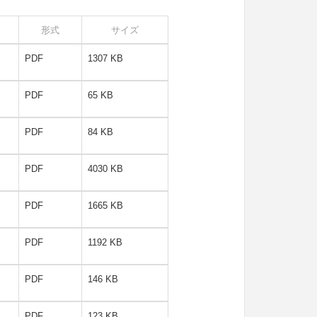
形式
サイズ
PDF
1307 KB
PDF
65 KB
PDF
84 KB
PDF
4030 KB
PDF
1665 KB
PDF
1192
K
B
PDF
146 KB
PDF
123 KB