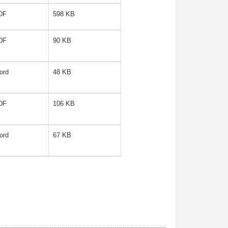
DF
598 KB
DF
90 KB
ord
48 KB
DF
106 KB
ord
67 KB