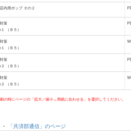
店内用ポップ その２
P
対策
P
の１ （Ｂ５）
対策
W
の１ （Ｂ５）
対策
P
の２ （Ｂ５）
対策
W
の２ （Ｂ５）
刷の時にページの「拡大／縮小→用紙に合わせる」を選択してください。
・・
「共済部通信」のページ