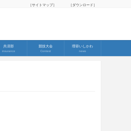
［サイトマップ］
［ダウンロード］
共済部
競技大会
理容いしかわ
insurance
Contest
news