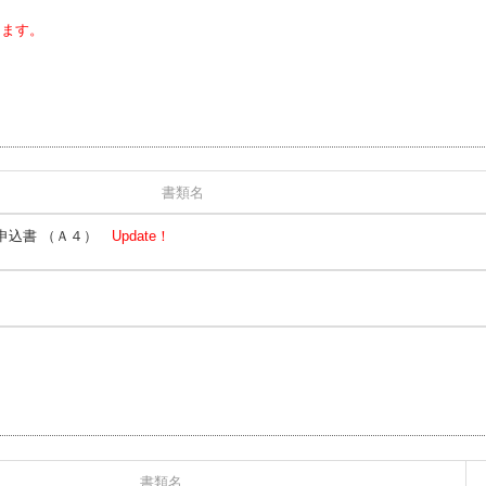
きます。
書類名
遣申込書 （Ａ４）
Update！
）
書類名