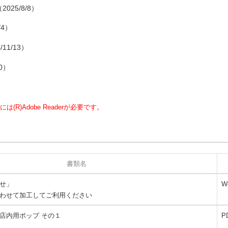
25/8/8）
4）
1/13）
0）
)Adobe Readerが必要です。
書類名
せ」
W
わせて加工してご利用ください
店内用ポップ その１
P