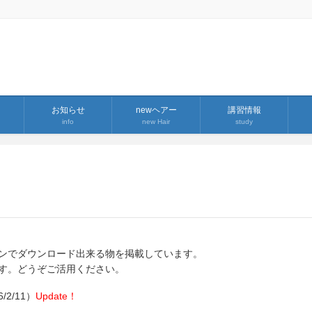
お知らせ
newヘアー
講習情報
info
new Hair
study
ンでダウンロード出来る物を掲載しています。
す。どうぞご活用ください。
2/11）
Update！